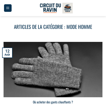
Passer
au
contenu
MODE HOMME
12
Août
Où acheter des gants chauffants ?