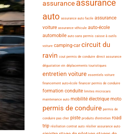
assurance
assurance
auto
assurance
assurance auto facile
voiture
auto-école
assurance véhicule
automobile
auto sans permis
caisse à outils
circuit du
camping-car
voiture
ravin
cout permis de conduire
direct assurance
dégustation vin
déplacements touristiques
entretien voiture
essentiels voiture
financement auto-école
financer permis de conduire
formation conduite
limites microcars
mobilité électrique
moto
maintenance auto
permis de conduire
permis de
piste
road
conduire pas cher
produits d’entretien
trip
résiliation contrat auto
résilier assurance auto
sinistre
stage de pilotage
stages de