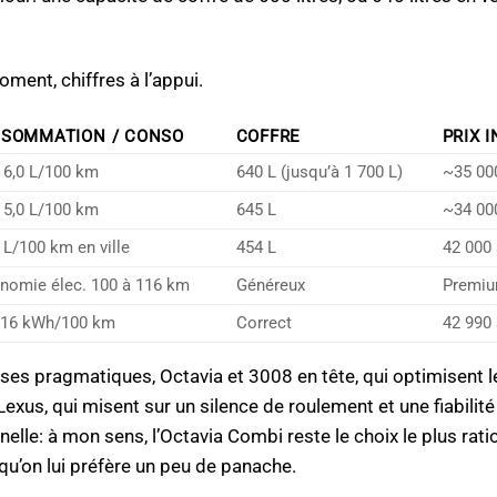
ment, chiffres à l’appui.
SOMMATION / CONSO
COFFRE
PRIX I
à 6,0 L/100 km
640 L (jusqu’à 1 700 L)
~35 00
à 5,0 L/100 km
645 L
~34 00
0 L/100 km en ville
454 L
42 000 
nomie élec. 100 à 116 km
Généreux
Premi
 16 kWh/100 km
Correct
42 990 
rses pragmatiques, Octavia et 3008 en tête, qui optimisent l
n Lexus, qui misent sur un silence de roulement et une fiabilit
elle: à mon sens, l’Octavia Combi reste le choix le plus rati
 qu’on lui préfère un peu de panache.