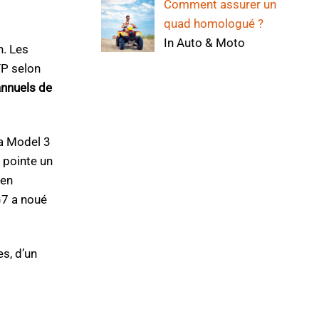
Comment assurer un
quad homologué ?
In Auto & Moto
n. Les
TP selon
annuels de
sa Model 3
 pointe un
 en
G7 a noué
s, d’un