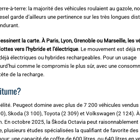
terre-à-terre: la majorité des véhicules roulaient au gazole,
sel garde d’ailleurs une pertinence sur les très longues dis
endurant.
ssinent la carte. À Paris, Lyon, Grenoble ou Marseille, les v
ttes vers l’hybride et l’électrique
. Le mouvement est déjà m
déjà électriques ou hybrides rechargeables. Pour un usage
jourd’hui comme le compromis le plus sûr, avec une consom
tête de la recharge.
bitume?
idélité. Peugeot domine avec plus de 7 200 véhicules vendus
0), Skoda (3 100), Toyota (2 309) et Volkswagen (2 124). À 
om. En octobre 2025, la Škoda Octavia peut raisonnablement 
 plusieurs études spécialisées la qualifiant de favorite des
ur: une capacité de coffre de 600 litres, ou 640 litres en v