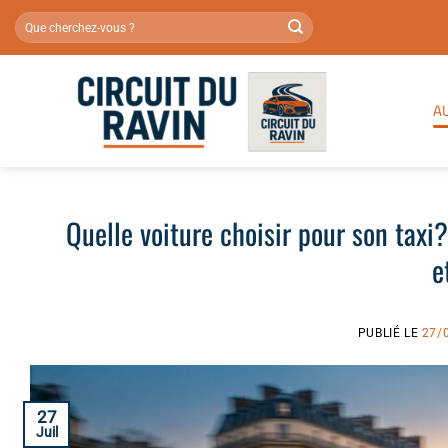
Passer
au
contenu
A
Quelle voiture choisir pour son taxi
e
PUBLIÉ LE
27/
27
Juil