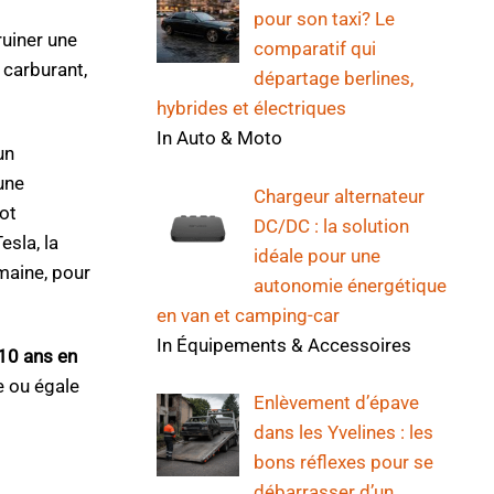
pour son taxi? Le
ruiner une
comparatif qui
 carburant,
départage berlines,
hybrides et électriques
In Auto & Moto
un
une
Chargeur alternateur
ot
DC/DC : la solution
esla, la
idéale pour une
maine, pour
autonomie énergétique
en van et camping-car
In Équipements & Accessoires
(10 ans en
e ou égale
Enlèvement d’épave
dans les Yvelines : les
bons réflexes pour se
débarrasser d’un