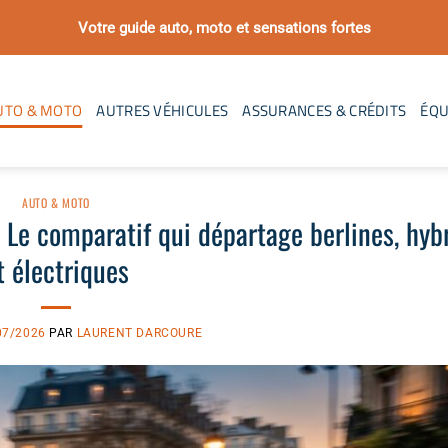
Votre guide auto, moto et sensations fortes
UTO & MOTO
AUTRES VÉHICULES
ASSURANCES & CRÉDITS
ÉQU
AUTO & MOTO
? Le comparatif qui départage berlines, hyb
t électriques
07/2026
PAR
LAURENT DARCOURE