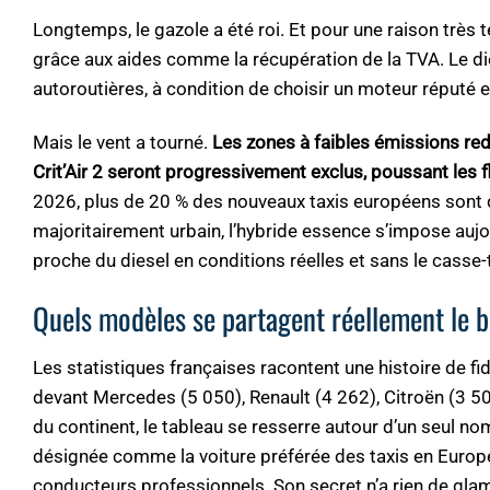
Longtemps, le gazole a été roi. Et pour une raison très 
grâce aux aides comme la récupération de la TVA. Le die
autoroutières, à condition de choisir un moteur réputé 
Mais le vent a tourné.
Les zones à faibles émissions rede
Crit’Air 2 seront progressivement exclus, poussant les flo
2026, plus de 20 % des nouveaux taxis européens sont 
majoritairement urbain, l’hybride essence s’impose au
proche du diesel en conditions réelles et sans le casse-
Quels modèles se partagent réellement le 
Les statistiques françaises racontent une histoire de f
devant Mercedes (5 050), Renault (4 262), Citroën (3 50
du continent, le tableau se resserre autour d’un seul n
désignée comme la voiture préférée des taxis en Europe,
conducteurs professionnels. Son secret n’a rien de glamo