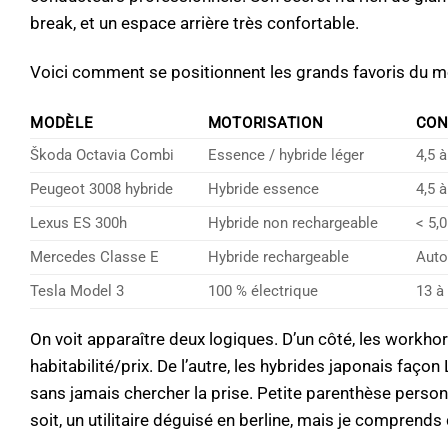
break, et un espace arrière très confortable.
Voici comment se positionnent les grands favoris du mo
MODÈLE
MOTORISATION
CON
Škoda Octavia Combi
Essence / hybride léger
4,5 
Peugeot 3008 hybride
Hybride essence
4,5 
Lexus ES 300h
Hybride non rechargeable
< 5,
Mercedes Classe E
Hybride rechargeable
Auto
Tesla Model 3
100 % électrique
13 à
On voit apparaître deux logiques. D’un côté, les workho
habitabilité/prix. De l’autre, les hybrides japonais faço
sans jamais chercher la prise. Petite parenthèse personn
soit, un utilitaire déguisé en berline, mais je comprends