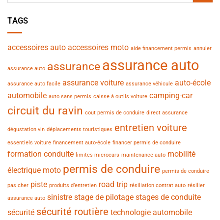
TAGS
accessoires auto
accessoires moto
aide financement permis
annuler
assurance auto
assurance
assurance auto
assurance voiture
auto-école
assurance auto facile
assurance véhicule
automobile
camping-car
auto sans permis
caisse à outils voiture
circuit du ravin
cout permis de conduire
direct assurance
entretien voiture
dégustation vin
déplacements touristiques
essentiels voiture
financement auto-école
financer permis de conduire
formation conduite
mobilité
limites microcars
maintenance auto
permis de conduire
électrique
moto
permis de conduire
piste
road trip
pas cher
produits d’entretien
résiliation contrat auto
résilier
sinistre
stage de pilotage
stages de conduite
assurance auto
sécurité routière
sécurité
technologie automobile