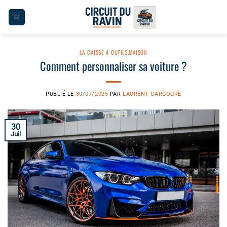
Passer
au
contenu
LA CAISSE À OUTILS
,
MAISON
Comment personnaliser sa voiture ?
PUBLIÉ LE
30/07/2025
PAR
LAURENT DARCOURE
30
Juil