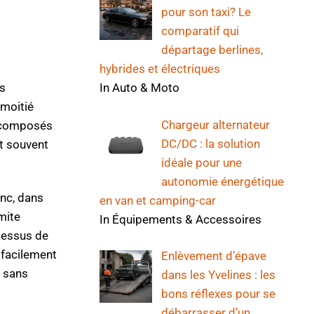
pour son taxi? Le
comparatif qui
départage berlines,
hybrides et électriques
In Auto & Moto
us
 moitié
Chargeur alternateur
s composés
DC/DC : la solution
st souvent
idéale pour une
autonomie énergétique
anc, dans
en van et camping-car
imite
In Équipements & Accessoires
ocessus de
 facilement
Enlèvement d’épave
e sans
dans les Yvelines : les
bons réflexes pour se
débarrasser d’un