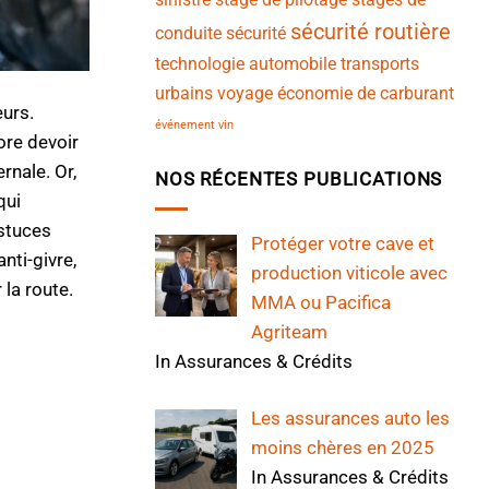
sécurité routière
conduite
sécurité
technologie automobile
transports
urbains
voyage
économie de carburant
eurs.
événement vin
ore devoir
rnale. Or,
NOS RÉCENTES PUBLICATIONS
qui
astuces
Protéger votre cave et
nti-givre,
production viticole avec
 la route.
MMA ou Pacifica
Agriteam
In Assurances & Crédits
Les assurances auto les
moins chères en 2025
In Assurances & Crédits