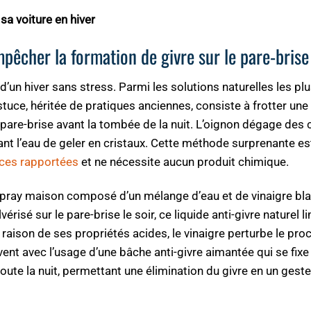
sa voiture en hiver
pêcher la formation de givre sur le pare-brise
é d’un hiver sans stress. Parmi les solutions naturelles les pl
stuce, héritée de pratiques anciennes, consiste à frotter une
u pare-brise avant la tombée de la nuit. L’oignon dégage de
ant l’eau de geler en cristaux. Cette méthode surprenante e
ces rapportées
et ne nécessite aucun produit chimique.
 spray maison composé d’un mélange d’eau et de vinaigre bl
érisé sur le pare-brise le soir, ce liquide anti-givre naturel l
raison de ses propriétés acides, le vinaigre perturbe le pr
vent avec l’usage d’une bâche anti-givre aimantée qui se fixe
 toute la nuit, permettant une élimination du givre en un gest