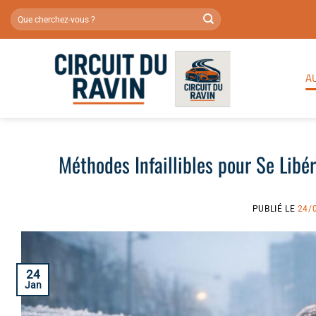
Passer
au
contenu
A
Méthodes Infaillibles pour Se Libér
PUBLIÉ LE
24/
24
Jan