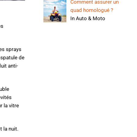
Comment assurer un
quad homologué ?
In Auto & Moto
es
ues sprays
 spatule de
uit anti-
ouble
évités
 la vitre
 la nuit.