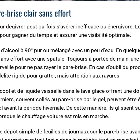
-brise clair sans effort
r dégivrer peut parfois s’avérer inefficace ou énergivore. L
pour gagner du temps et assurer une visibilité optimale.
r d’alcool à 90° pur ou mélangé avec un peu d’eau. En quelq
é sans effort avec une spatule. Toujours à portée de main, une
veille pour ne pas rayer le pare-brise. En cas d’oubli du prod
délité rigide pour gratter, mais attention aux rayures.
ool et de liquide vaisselle dans le lave-glace offrent une d
niers, souvent collés au pare-brise par le gel, peuvent être 
 avant la période hivernale. De cette manière, ils glissent sur
orsque le chauffage voiture est mis en marche.
dépôt simple de feuilles de journaux sur le pare-brise avant