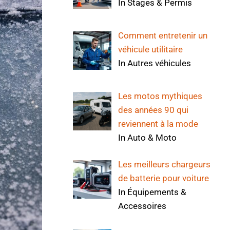
In Stages & Permis
Comment entretenir un
véhicule utilitaire
In Autres véhicules
Les motos mythiques
des années 90 qui
reviennent à la mode
In Auto & Moto
Les meilleurs chargeurs
de batterie pour voiture
In Équipements &
Accessoires