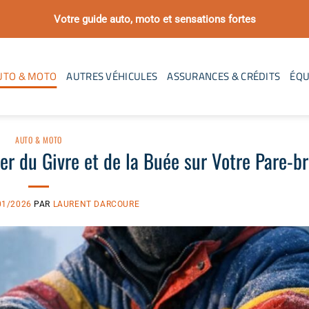
Votre guide auto, moto et sensations fortes
UTO & MOTO
AUTRES VÉHICULES
ASSURANCES & CRÉDITS
ÉQU
AUTO & MOTO
er du Givre et de la Buée sur Votre Pare-br
01/2026
PAR
LAURENT DARCOURE