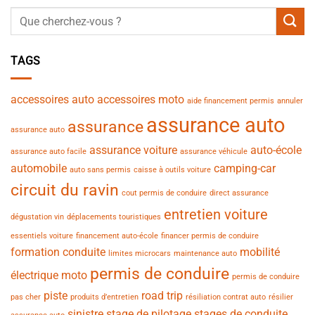
TAGS
accessoires auto
accessoires moto
aide financement permis
annuler
assurance auto
assurance
assurance auto
assurance voiture
auto-école
assurance auto facile
assurance véhicule
automobile
camping-car
auto sans permis
caisse à outils voiture
circuit du ravin
cout permis de conduire
direct assurance
entretien voiture
dégustation vin
déplacements touristiques
essentiels voiture
financement auto-école
financer permis de conduire
formation conduite
mobilité
limites microcars
maintenance auto
permis de conduire
électrique
moto
permis de conduire
piste
road trip
pas cher
produits d’entretien
résiliation contrat auto
résilier
sinistre
stage de pilotage
stages de conduite