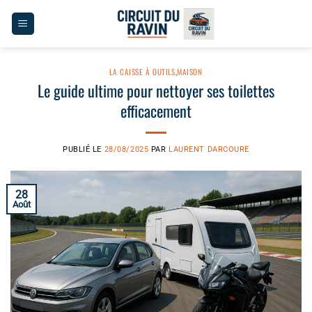
Passer
au
contenu
LA CAISSE À OUTILS
,
MAISON
Le guide ultime pour nettoyer ses toilettes
efficacement
PUBLIÉ LE
28/08/2025
PAR
LAURENT DARCOURE
28
Août