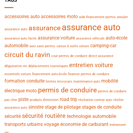
TAGS
accessoires auto
accessoires moto
aide financement permis
annuler
assurance auto
assurance
assurance auto
assurance voiture
auto-école
assurance auto facile
assurance véhicule
automobile
camping-car
auto sans permis
caisse à outils voiture
circuit du ravin
cout permis de conduire
direct assurance
entretien voiture
dégustation vin
déplacements touristiques
essentiels voiture
financement auto-école
financer permis de conduire
formation conduite
mobilité
limites microcars
maintenance auto
permis de conduire
électrique
moto
permis de conduire
piste
road trip
pas cher
produits d’entretien
résiliation contrat auto
résilier
sinistre
stage de pilotage
stages de conduite
assurance auto
sécurité routière
sécurité
technologie automobile
transports urbains
voyage
économie de carburant
événement
vin