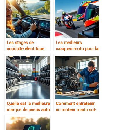
Les stages de
Les meilleurs
conduite électrique :
casques moto pour la
nouvelles sensations
piste
Quelle est la meilleure
Comment entretenir
marque de pneus auto
un moteur marin soi-
?
même