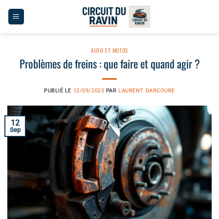
Passer
au
contenu
AUTO ET MOTOS
Problèmes de freins : que faire et quand agir ?
PUBLIÉ LE
12/09/2025
PAR
LAURENT DARCOURE
12
Sep