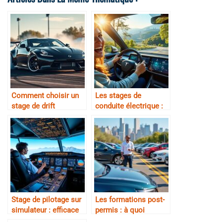
Comment choisir un
Les stages de
stage de drift
conduite électrique :
nouvelles sensations
Stage de pilotage sur
Les formations post-
simulateur : efficace
permis : à quoi
ou pas ?
servent-elles ?