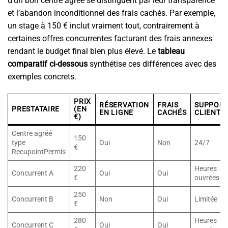
d’un bon centre agréé se distinguent par leur transparence
et l’abandon inconditionnel des frais cachés. Par exemple,
un stage à 150 € inclut vraiment tout, contrairement à
certaines offres concurrentes facturant des frais annexes
rendant le budget final bien plus élevé. Le
tableau
comparatif ci-dessous
synthétise ces différences avec des
exemples concrets.
PRIX
RÉSERVATION
FRAIS
SUPPOR
PRESTATAIRE
(EN
EN LIGNE
CACHÉS
CLIENT
€)
Centre agréé
150
type
Oui
Non
24/7
€
RecupointPermis
220
Heures
Concurrent A
Oui
Oui
€
ouvrées
250
Concurrent B
Non
Oui
Limitée
€
280
Heures
Concurrent C
Oui
Oui