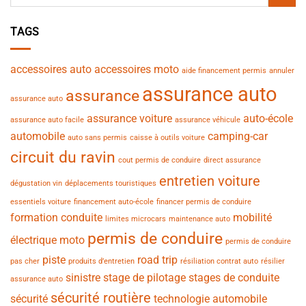
TAGS
accessoires auto
accessoires moto
aide financement permis
annuler
assurance auto
assurance
assurance auto
assurance voiture
auto-école
assurance auto facile
assurance véhicule
automobile
camping-car
auto sans permis
caisse à outils voiture
circuit du ravin
cout permis de conduire
direct assurance
entretien voiture
dégustation vin
déplacements touristiques
essentiels voiture
financement auto-école
financer permis de conduire
formation conduite
mobilité
limites microcars
maintenance auto
permis de conduire
électrique
moto
permis de conduire
piste
road trip
pas cher
produits d’entretien
résiliation contrat auto
résilier
sinistre
stage de pilotage
stages de conduite
assurance auto
sécurité routière
sécurité
technologie automobile