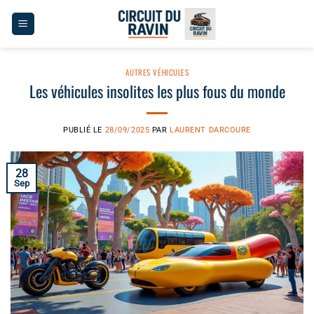
Passer
au
contenu
AUTRES VÉHICULES
Les véhicules insolites les plus fous du monde
PUBLIÉ LE
28/09/2025
PAR
LAURENT DARCOURE
28
Sep